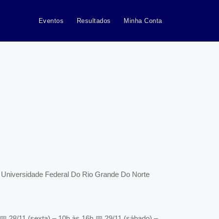
Eventos
Resultados
Minha Conta
Universidade Federal Do Rio Grande Do Norte
 28/11 (sexta) – 10h às 16h 📅 29/11 (sábado) –