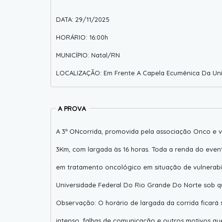
DATA: 29/11/2025
HORÁRIO: 16:00h
MUNICÍPIO: Natal/RN
LOCALIZAÇÃO: Em Frente A Capela Ecumênica Da Un
A PROVA
A 3ª ONcorrida, promovida pela associação Onco e v
3Km, com largada às 16 horas. Toda a renda do event
em tratamento oncológico em situação de vulnerabil
Universidade Federal Do Rio Grande Do Norte sob qu
Observação: O horário de largada da corrida ficará 
intenso, falhas de comunicação e outros motivos qu